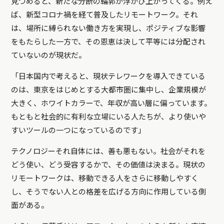
見つめると、新たな分断の輪郭が浮かび上がってくる。例え
ば、新型コロナ禍を経て普及したリモートワーク。それ
は、場所に縛られない働き方を実現し、ポジティブな影響
をもたらした一方で、その恩恵は決して平等には分配され
ていないのが現状だ。
「日本国内で考えると、現状テレワークを導入できている
のは、東京をはじめとする大都市圏に集中し、企業規模が
大きく、ホワイトカラーで、年収が高い層に偏っています。
もともと社会的に有利な立場にいる人たちが、より使いや
すいツールの一つになっているのです」
テクノロジーそれ自体には、善も悪もない。社会がそれを
どう使い、どう受容するかで、その価値は決まる。現状の
リモートワークは、移動できる人をさらに移動しやすく
し、そうでない人との格差を広げる方向に作用している側
面がある。