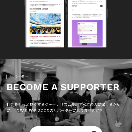
サポーター
BECOME A SUPPORTER
社会をもっと良くするジャーナリズムを、すべての人に届けるため
に、 IDEAS FOR GOODのサポーターになりませんか？