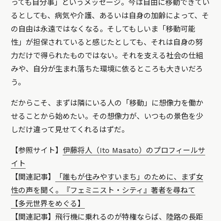
っても自分事」というメッセージ。今は自由に移動できてい
るとしても、病気や介護、あるいは自身の加齢によって、そ
の自由は永遠ではなくなる。そしてもしいま「移動可能
性」が担保されていると感じたとしても、それは自身の努
力だけで得られたものではない。それを支える社会の仕組
みや、自分が生まれ落ちた環境に依るところも大きいだろ
う。
だからこそ、まずは隣にいる人の「移動」に想像力を働か
せることから始めたい。その想像力が、いつもの景色を少
しだけ違って見せてくれるはずだ。
【参照サイト】
伊藤将人（Ito Masato）のプロフィールサ
イト
【関連記事】
「誰もが住みやすいまち」のために、まず女
性の声を聞く。『フェミニスト・シティ』著者を尋ねて
【多元世界をめぐる】
【関連記事】
飛行機に乗れるのが特権ならば、陸路の長距