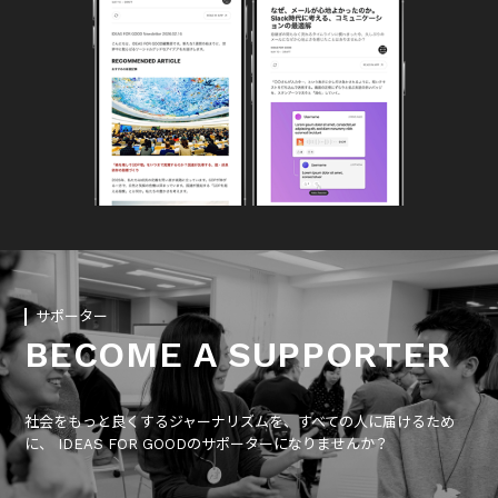
サポーター
BECOME A SUPPORTER
社会をもっと良くするジャーナリズムを、すべての人に届けるため
に、 IDEAS FOR GOODのサポーターになりませんか？