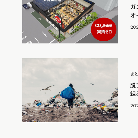
ガ
オ
202
ま
脱
組
202