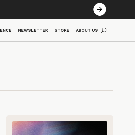
IENCE
NEWSLETTER
STORE
ABOUT US