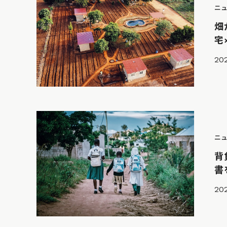
ニ
畑
宅
202
ニ
背
書
20