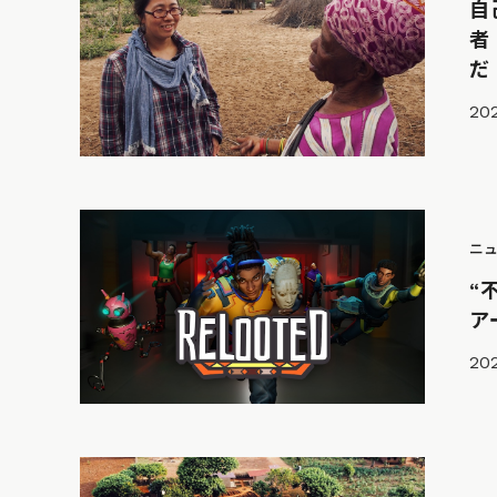
自
者
だ
202
ニ
“
ア
202