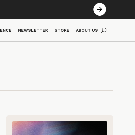
IENCE
NEWSLETTER
STORE
ABOUT US