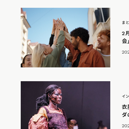
ま
2
会
20
イ
衣
ダ
202