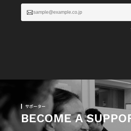

サポーター
BECOME A SUPPO