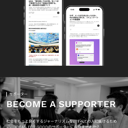
サポーター
BECOME A SUPPORTER
社会をもっと良くするジャーナリズムを、すべての人に届けるため
に、 IDEAS FOR GOODのサポーターになりませんか？