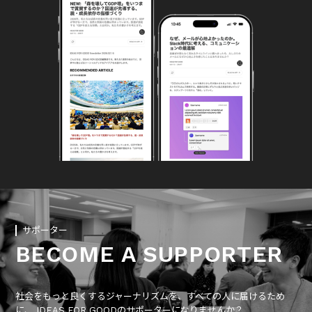
サポーター
BECOME A SUPPORTER
社会をもっと良くするジャーナリズムを、すべての人に届けるため
に、 IDEAS FOR GOODのサポーターになりませんか？