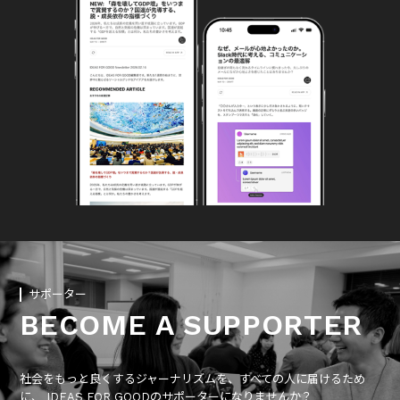
サポーター
BECOME A SUPPORTER
社会をもっと良くするジャーナリズムを、すべての人に届けるため
に、 IDEAS FOR GOODのサポーターになりませんか？