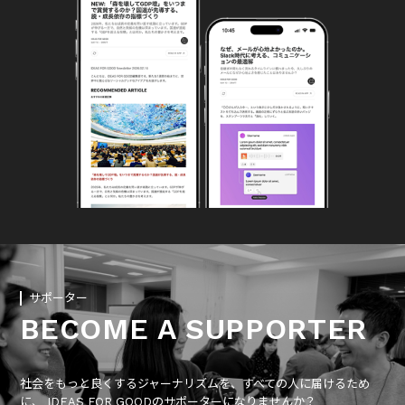
サポーター
BECOME A SUPPORTER
社会をもっと良くするジャーナリズムを、すべての人に届けるため
に、 IDEAS FOR GOODのサポーターになりませんか？