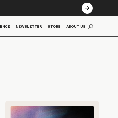
IENCE
NEWSLETTER
STORE
ABOUT US