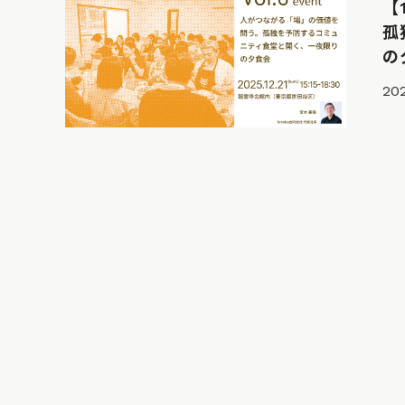
【
孤
の
202