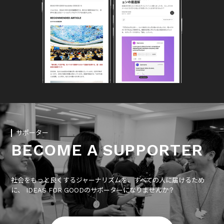
サポーター
BECOME A SUPPORTER
社会をもっと良くするジャーナリズムを、すべての人に届けるため
に、 IDEAS FOR GOODのサポーターになりませんか？