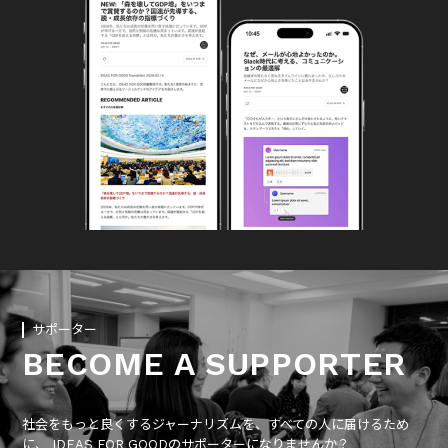
サポーター
BECOME A SUPPORTER
社会をもっと良くするジャーナリズムを、すべての人に届けるため
に、 IDEAS FOR GOODのサポーターになりませんか？