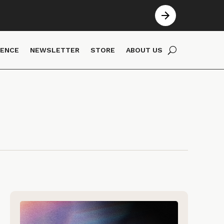
IENCE
NEWSLETTER
STORE
ABOUT US