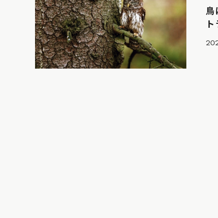
鳥
ト
20