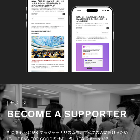
サポーター
BECOME A SUPPORTER
社会をもっと良くするジャーナリズムを、すべての人に届けるため
に、 IDEAS FOR GOODのサポーターになりませんか？