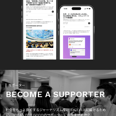
サポーター
BECOME A SUPPORTER
社会をもっと良くするジャーナリズムを、すべての人に届けるため
に、 IDEAS FOR GOODのサポーターになりませんか？