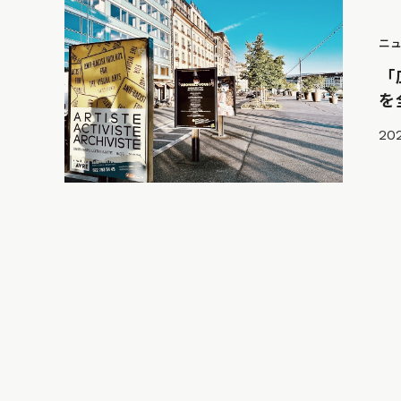
ニ
「
を
202