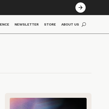
IENCE
NEWSLETTER
STORE
ABOUT US