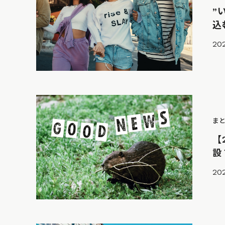
”
込
202
ま
【
設
20