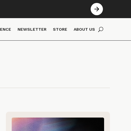
IENCE
NEWSLETTER
STORE
ABOUT US