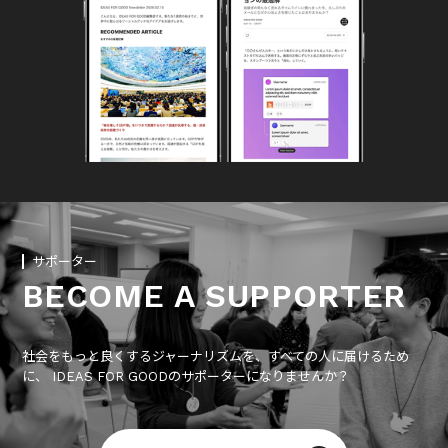
サポーター
BECOME A SUPPORTER
社会をもっと良くするジャーナリズムを、すべての人に届けるため
に、 IDEAS FOR GOODのサポーターになりませんか？