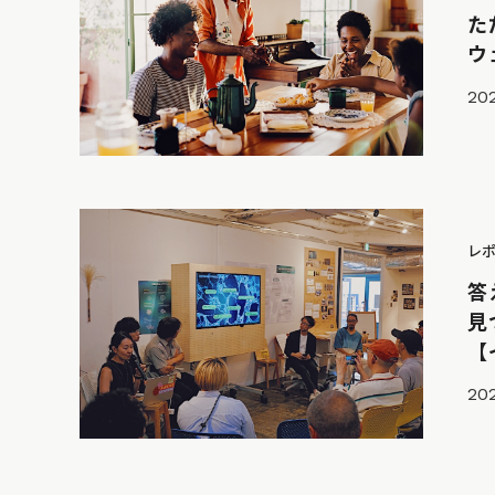
た
ウ
202
レ
答
見
【
202