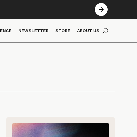
IENCE
NEWSLETTER
STORE
ABOUT US