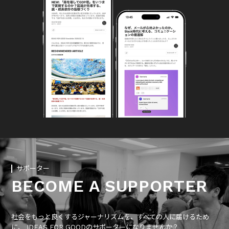
サポーター
BECOME A SUPPORTER
社会をもっと良くするジャーナリズムを、すべての人に届けるため
に、 IDEAS FOR GOODのサポーターになりませんか？