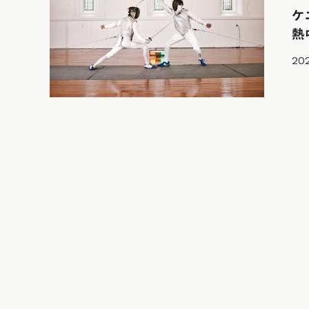
ケ
熱
20