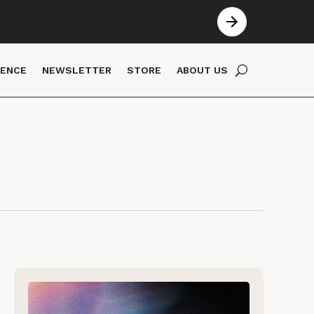
IENCE
NEWSLETTER
STORE
ABOUT US