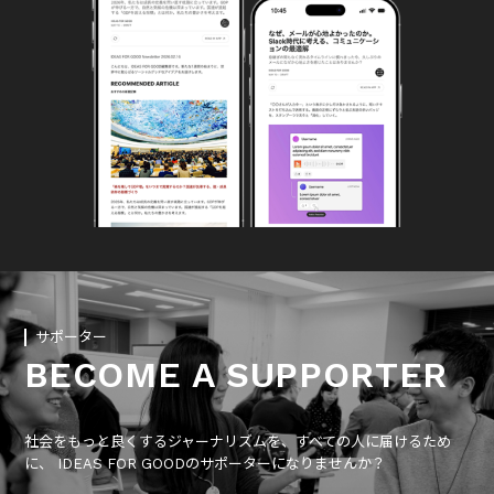
サポーター
BECOME A SUPPORTER
社会をもっと良くするジャーナリズムを、すべての人に届けるため
に、 IDEAS FOR GOODのサポーターになりませんか？