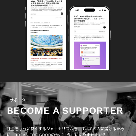
サポーター
BECOME A SUPPORTER
社会をもっと良くするジャーナリズムを、すべての人に届けるため
に、 IDEAS FOR GOODのサポーターになりませんか？