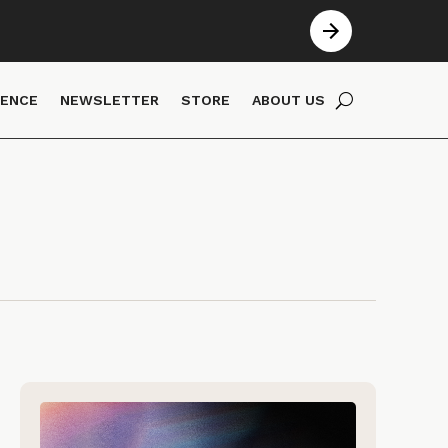
IENCE
NEWSLETTER
STORE
ABOUT US