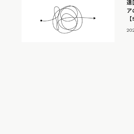
遠
ア
【
202