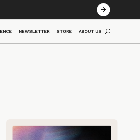
IENCE
NEWSLETTER
STORE
ABOUT US