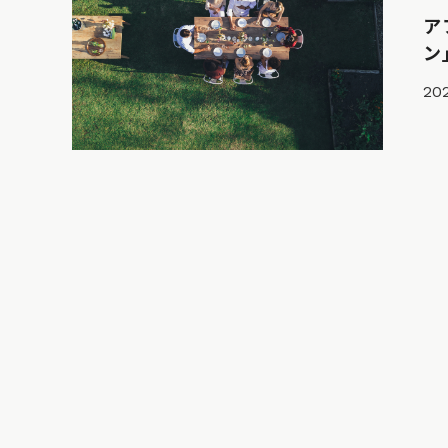
ア
ン
202