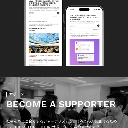
サポーター
BECOME A SUPPORTER
社会をもっと良くするジャーナリズムを、すべての人に届けるため
に、 IDEAS FOR GOODのサポーターになりませんか？