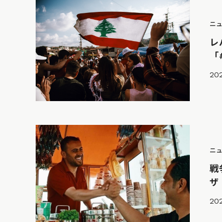
ニ
レ
「
202
ニ
戦
ザ
20