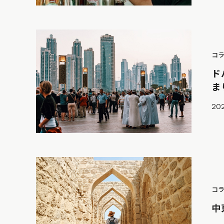
コ
ド
ま
202
コ
中