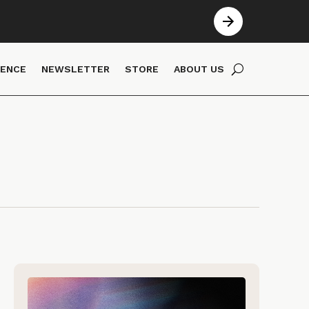
IENCE
NEWSLETTER
STORE
ABOUT US