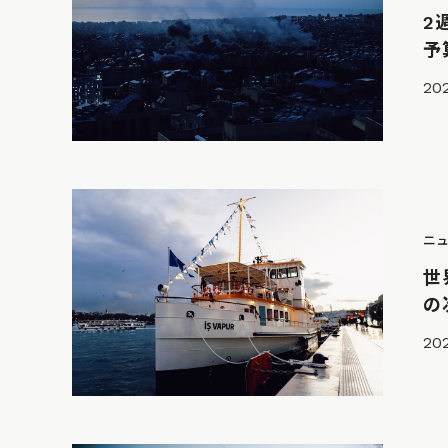
2
予
20
ニ
世
の
20