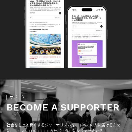
サポーター
BECOME A SUPPORTER
社会をもっと良くするジャーナリズムを、すべての人に届けるため
に、 IDEAS FOR GOODのサポーターになりませんか？