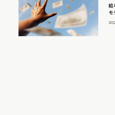
給
モ
202