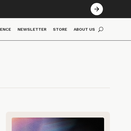
IENCE
NEWSLETTER
STORE
ABOUT US