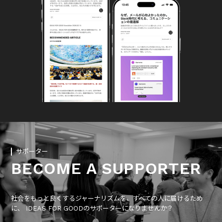
サポーター
BECOME A SUPPORTER
社会をもっと良くするジャーナリズムを、すべての人に届けるため
に、 IDEAS FOR GOODのサポーターになりませんか？