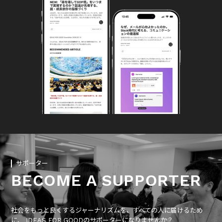
サポーター
BECOME A SUPPORTER
社会をもっと良くするジャーナリズムを、すべての人に届けるため
に、 IDEAS FOR GOODのサポーターになりませんか？