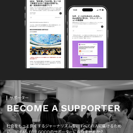
サポーター
BECOME A SUPPORTER
社会をもっと良くするジャーナリズムを、すべての人に届けるため
に、 IDEAS FOR GOODのサポーターになりませんか？