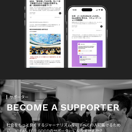
サポーター
BECOME A SUPPORTER
社会をもっと良くするジャーナリズムを、すべての人に届けるため
に、 IDEAS FOR GOODのサポーターになりませんか？