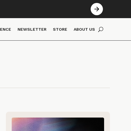
IENCE
NEWSLETTER
STORE
ABOUT US