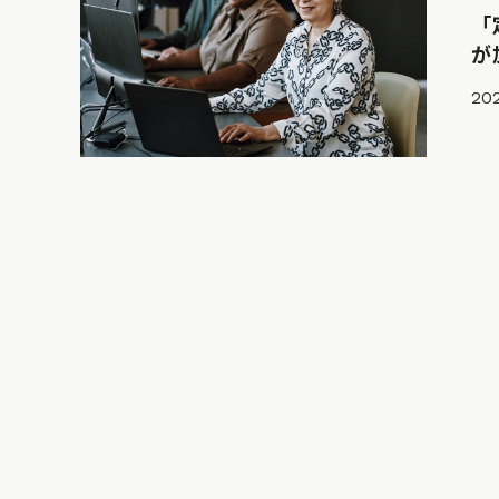
「
が
202