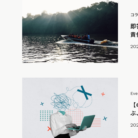
コ
即
責
202
Eve
【
ぶ
202