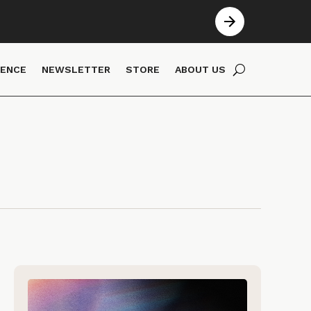
IENCE
NEWSLETTER
STORE
ABOUT US