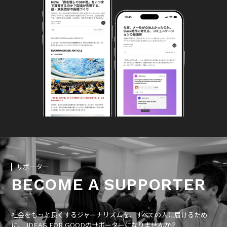
サポーター
BECOME A SUPPORTER
社会をもっと良くするジャーナリズムを、すべての人に届けるため
に、 IDEAS FOR GOODのサポーターになりませんか？