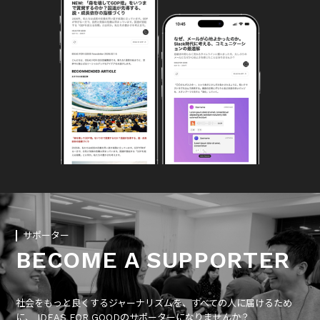
サポーター
BECOME A SUPPORTER
社会をもっと良くするジャーナリズムを、すべての人に届けるため
に、 IDEAS FOR GOODのサポーターになりませんか？