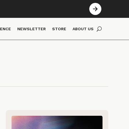
IENCE
NEWSLETTER
STORE
ABOUT US