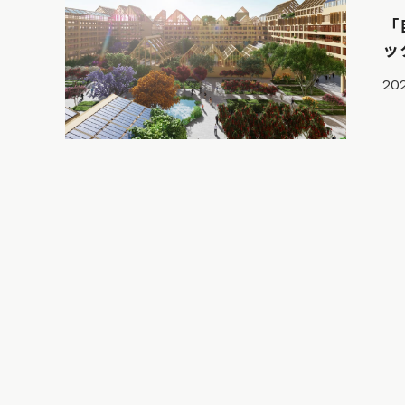
「
ッ
202