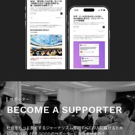
サポーター
BECOME A SUPPORTER
社会をもっと良くするジャーナリズムを、すべての人に届けるため
に、 IDEAS FOR GOODのサポーターになりませんか？