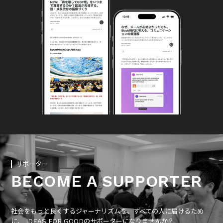
サポーター
BECOME A SUPPORTER
社会をもっと良くするジャーナリズムを、すべての人に届けるため
に、 IDEAS FOR GOODのサポーターになりませんか？