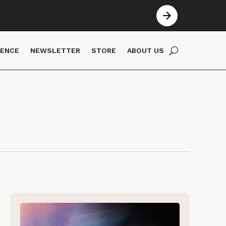
IENCE
NEWSLETTER
STORE
ABOUT US