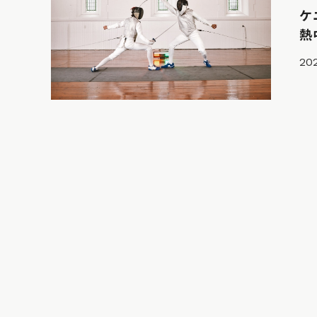
ケ
熱
20