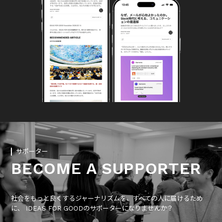
サポーター
BECOME A SUPPORTER
社会をもっと良くするジャーナリズムを、すべての人に届けるため
に、 IDEAS FOR GOODのサポーターになりませんか？