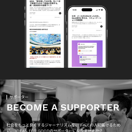
サポーター
BECOME A SUPPORTER
社会をもっと良くするジャーナリズムを、すべての人に届けるため
に、 IDEAS FOR GOODのサポーターになりませんか？