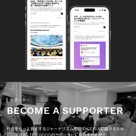
サポーター
BECOME A SUPPORTER
社会をもっと良くするジャーナリズムを、すべての人に届けるため
に、 IDEAS FOR GOODのサポーターになりませんか？