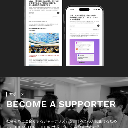
サポーター
BECOME A SUPPORTER
社会をもっと良くするジャーナリズムを、すべての人に届けるため
に、 IDEAS FOR GOODのサポーターになりませんか？