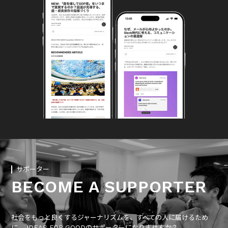
サポーター
BECOME A SUPPORTER
社会をもっと良くするジャーナリズムを、すべての人に届けるため
に、 IDEAS FOR GOODのサポーターになりませんか？