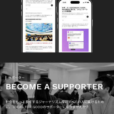
サポーター
BECOME A SUPPORTER
社会をもっと良くするジャーナリズムを、すべての人に届けるため
に、 IDEAS FOR GOODのサポーターになりませんか？