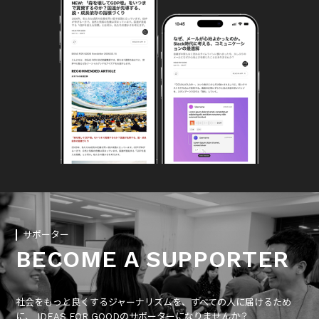
サポーター
BECOME A SUPPORTER
社会をもっと良くするジャーナリズムを、すべての人に届けるため
に、 IDEAS FOR GOODのサポーターになりませんか？