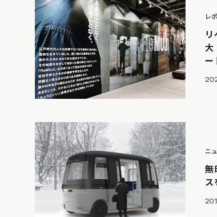
レ
リ
大
ー
20
ニ
無
ス
201