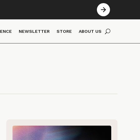
IENCE
NEWSLETTER
STORE
ABOUT US