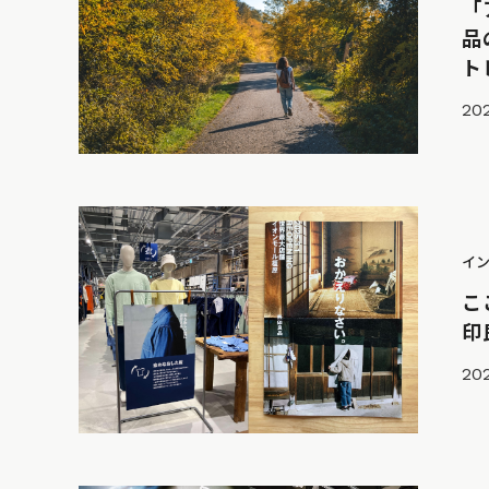
「
品
ト
20
イ
こ
印
202