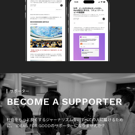
サポーター
BECOME A SUPPORTER
社会をもっと良くするジャーナリズムを、すべての人に届けるため
に、 IDEAS FOR GOODのサポーターになりませんか？