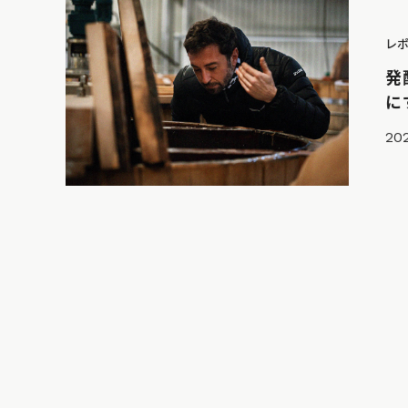
レ
発
に
20