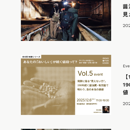
醤
見
20
Eve
【
1
値
202