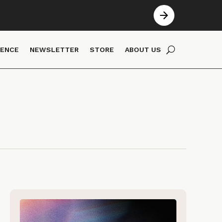
IENCE
NEWSLETTER
STORE
ABOUT US