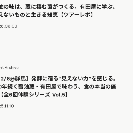
油の味は、蔵に棲む菌がつくる。有田屋に学ぶ、
えないものと生きる知恵【ツアーレポ】
26.06.03
nt Archive
12/6@群馬】発酵に宿る“見えない力”を感じる。
90年続く醤油蔵・有田屋で味わう、食の本当の価
【全6回体験シリーズ Vol.5】
5.11.10